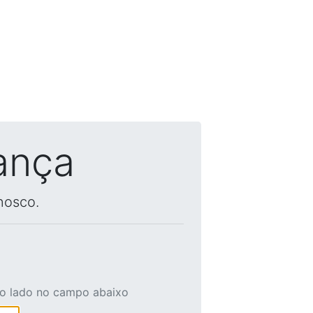
ança
nosco.
ao lado no campo abaixo