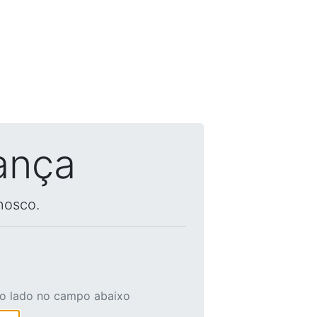
ança
nosco.
ao lado no campo abaixo