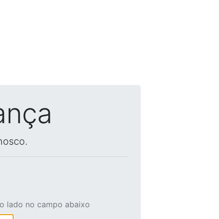
ança
nosco.
ao lado no campo abaixo