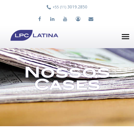
3019.2850
+55 (11)
Tog
nav
Nossos
Cases