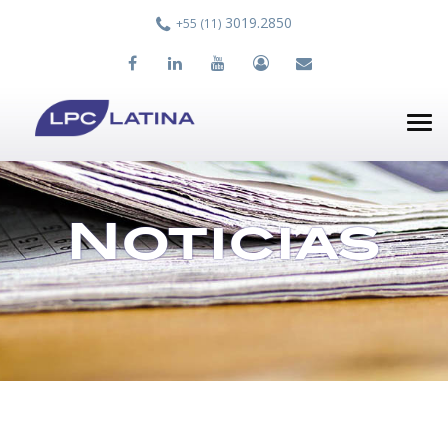
3019.2850
+55 (11)
Tog
nav
Noticias