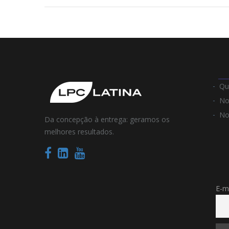
Qu
No
No
Da concepção à entrega: geramos os
melhores resultados.
E-m