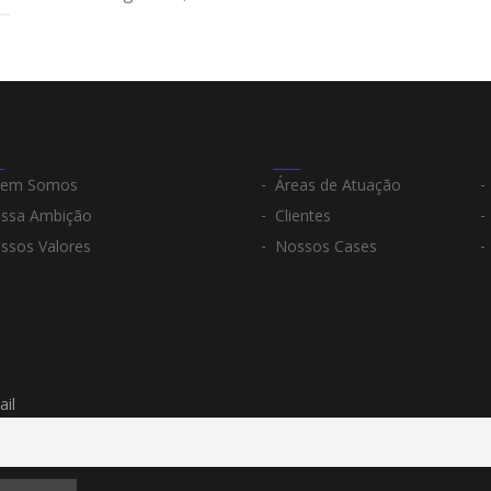
em Somos
Áreas de Atuação
ssa Ambição
Clientes
ssos Valores
Nossos Cases
ail