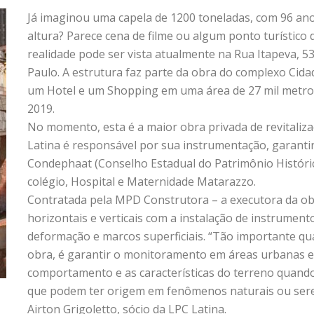
Já imaginou uma capela de 1200 toneladas, com 96 ano
altura? Parece cena de filme ou algum ponto turístico
realidade pode ser vista atualmente na Rua Itapeva, 5
Paulo. A estrutura faz parte da obra do complexo Cid
um Hotel e um Shopping em uma área de 27 mil metro
2019.
No momento, esta é a maior obra privada de revitalizaç
Latina é responsável por sua instrumentação, garanti
Condephaat (Conselho Estadual do Patrimônio Histórico
colégio, Hospital e Maternidade Matarazzo.
Contratada pela MPD Construtora – a executora da ob
horizontais e verticais com a instalação de instrumen
deformação e marcos superficiais. “Tão importante qu
obra, é garantir o monitoramento em áreas urbanas e
comportamento e as características do terreno quando
que podem ter origem em fenômenos naturais ou serem
Airton Grigoletto, sócio da LPC Latina.