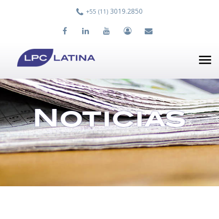
3019.2850
+55 (11)
Tog
nav
Noticias